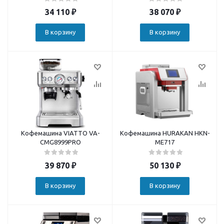
34 110
₽
38 070
₽
В корзину
В корзину
Кофемашина VIATTO VA-
Кофемашина HURAKAN HKN-
CMG8999PRO
ME717
39 870
₽
50 130
₽
В корзину
В корзину