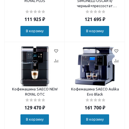
ROYAL PLUS
SIMONELLI OSCAR II/
черный+прессостат
заливная
111 925
₽
121 695
₽
В корзину
В корзину
Кофемашина SAECO NEW
Кофемашина SAECO Aulika
ROYAL OTC
Evo Black
129 470
₽
161 700
₽
В корзину
В корзину