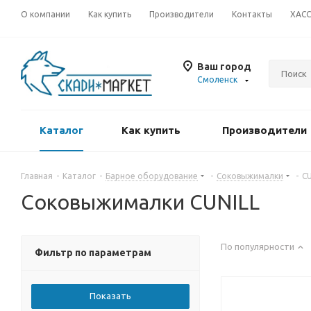
О компании
Как купить
Производители
Контакты
ХАС
Ваш город
Смоленск
Каталог
Как купить
Производители
Главная
-
Каталог
-
Барное оборудование
-
Соковыжималки
-
CU
Соковыжималки CUNILL
По популярности
Фильтр по параметрам