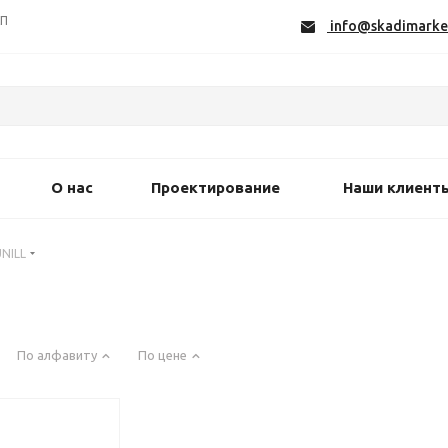
СП
info@skadimarke
О нас
Проектирование
Наши клиент
NILL
По алфавиту
По цене