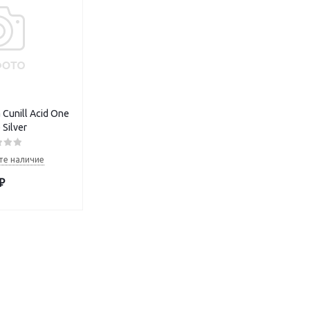
unill Acid One
Silver
те наличие
₽