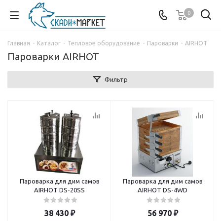
0
Главная
-
Каталог
-
Тепловое оборудование
-
Пароварки
-
AIRHOT
Пароварки AIRHOT
Фильтр
Пароварка для дим самов
Пароварка для дим самов
AIRHOT DS-20SS
AIRHOT DS-4WD
38 430
₽
56 970
₽