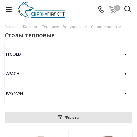
0
Главная
-
Каталог
-
Тепловое оборудование
-
Столы тепловые
Столы тепловые
HICOLD
APACH
KAYMAN
Фильтр