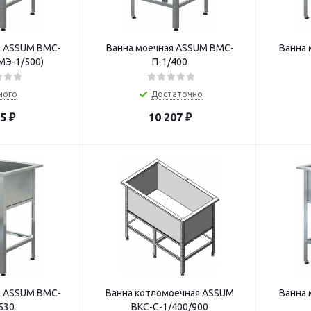
я ASSUM ВМС-
Ванна моечная ASSUM ВМС-
Ванна 
МЭ-1/500)
П-1/400
ного
Достаточно
95
₽
10 207
₽
я ASSUM ВМС-
Ванна котломоечная ASSUM
Ванна 
530
ВКС-С-1/400/900