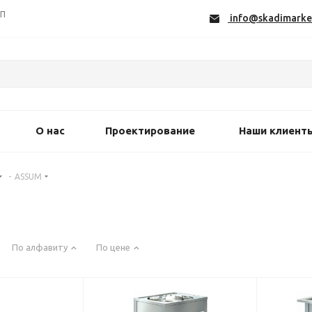
СП
info@skadimarke
О нас
Проектирование
Наши клиент
-
ASSUM
По алфавиту
По цене