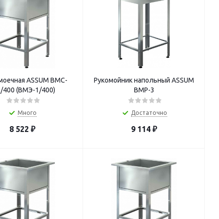
моечная ASSUM ВМС-
Рукомойник напольный ASSUM
/400 (ВМЭ-1/400)
ВМР-3
Много
Достаточно
8 522
₽
9 114
₽