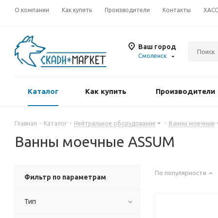
О компании
Как купить
Производители
Контакты
ХАС
Ваш город
Смоленск
Каталог
Как купить
Производители
Главная
-
Каталог
-
Нейтральное оборудование
-
Ванны моечные
Ванны моечные ASSUM
По популярности
Фильтр по параметрам
Тип