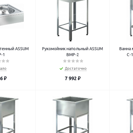
стенный ASSUM
Рукомойник напольный ASSUM
Ванна 
-1
ВМР-2
С-1
ало
Достаточно
36
₽
7 992
₽