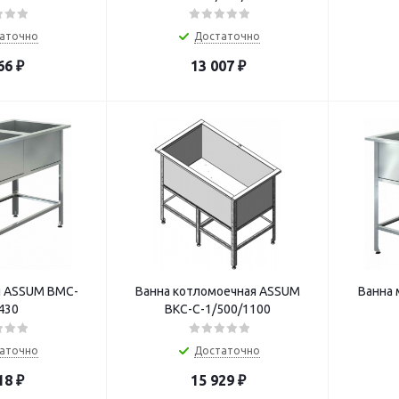
аточно
Достаточно
66
₽
13 007
₽
я ASSUM ВМС-
Ванна котломоечная ASSUM
Ванна 
430
ВКС-С-1/500/1100
аточно
Достаточно
18
₽
15 929
₽