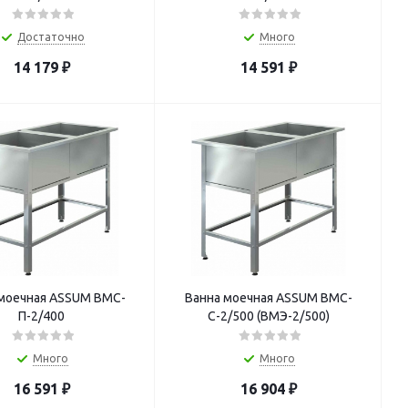
Достаточно
Много
14 179
₽
14 591
₽
моечная ASSUM ВМС-
Ванна моечная ASSUM ВМС-
П-2/400
С-2/500 (ВМЭ-2/500)
Много
Много
16 591
₽
16 904
₽