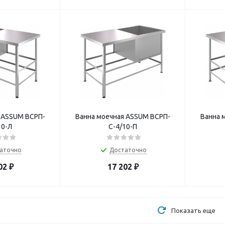
 ASSUM ВСРП-
Ванна моечная ASSUM ВСРП-
Ванна 
10-Л
С-4/10-П
аточно
Достаточно
02
₽
17 202
₽
Показать еще