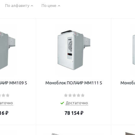
По алфавиту
По цене
АИР MM109 S
Моноблок ПОЛАИР MM111 S
Моноб
аточно
Достаточно
16
₽
78 154
₽