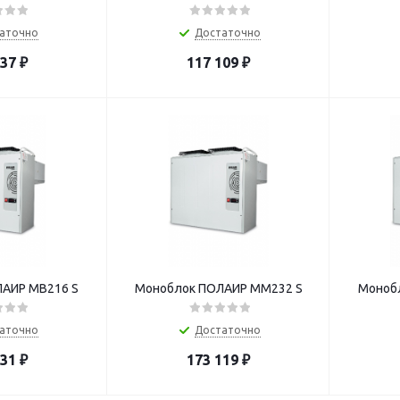
аточно
Достаточно
737
₽
117 109
₽
АИР MB216 S
Моноблок ПОЛАИР MM232 S
Моноб
аточно
Достаточно
431
₽
173 119
₽