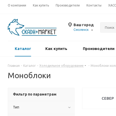
О компании
Как купить
Производители
Контакты
ХАС
Ваш город
Смоленск
Каталог
Как купить
Производители
Главная
-
Каталог
-
Холодильное оборудование
-
Моноблоки хол
Моноблоки
Фильтр по параметрам
СЕВЕР
Тип