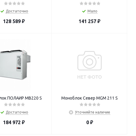
Достаточно
Мало
128 589
₽
141 257
₽
лок ПОЛАИР MB220 S
Моноблок Север MGM 211 S
Достаточно
Уточняйте наличие
184 972
₽
0
₽