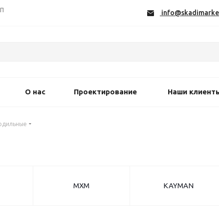
СП
info@skadimarke
О нас
Проектирование
Наши клиент
одильные
МХМ
KAYMAN