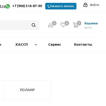
Войти
+7 (906) 516-87-90
t.ru
Заказать звонок
Корзина
0
0
0
0
пуста
ы
ХАССП
Сервис
Контакты
ПОЛАИР