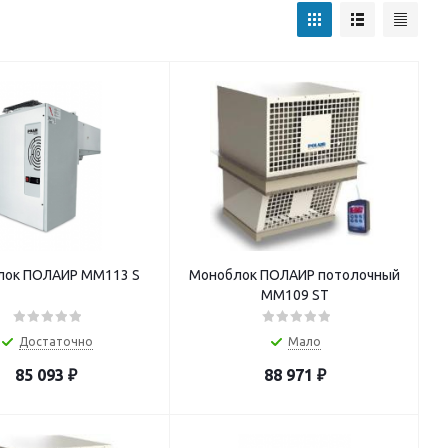
лок ПОЛАИР MM113 S
Моноблок ПОЛАИР потолочный
MM109 ST
Достаточно
Мало
85 093
₽
88 971
₽