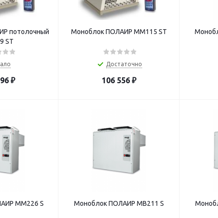
ИР потолочный
Моноблок ПОЛАИР MM115 ST
Моноб
9 ST
ало
Достаточно
496
₽
106 556
₽
АИР MM226 S
Моноблок ПОЛАИР MB211 S
Моноб