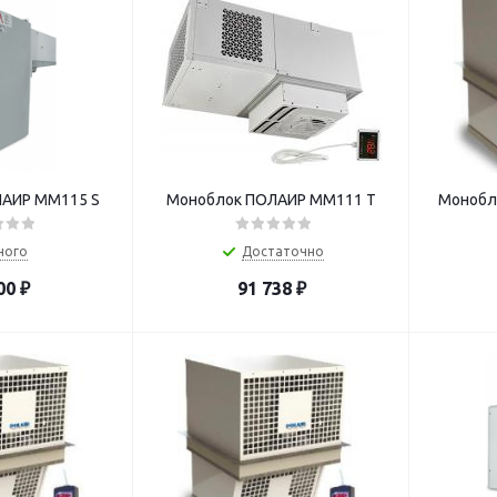
АИР ММ115 S
Моноблок ПОЛАИР MM111 T
Монобл
ного
Достаточно
00
₽
91 738
₽