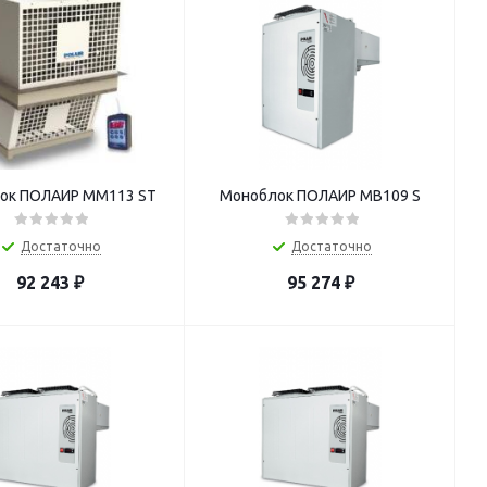
ок ПОЛАИР MM113 ST
Моноблок ПОЛАИР MB109 S
Достаточно
Достаточно
92 243
₽
95 274
₽