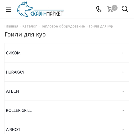
0
Главная
-
Каталог
-
Тепловое оборудование
-
Грили для кур
Грили для кур
СИКОМ
HURAKAN
АТЕСИ
ROLLER GRILL
AIRHOT