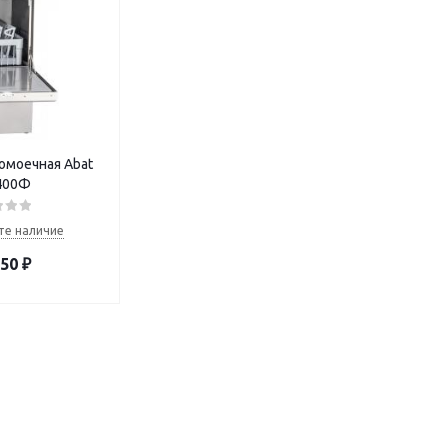
омоечная Abat
400Ф
те наличие
350
₽