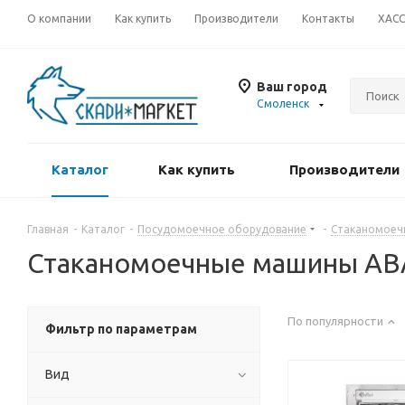
О компании
Как купить
Производители
Контакты
ХАС
Ваш город
Смоленск
Каталог
Как купить
Производители
Главная
-
Каталог
-
Посудомоечное оборудование
-
Стаканомоеч
Стаканомоечные машины AB
По популярности
Фильтр по параметрам
Вид