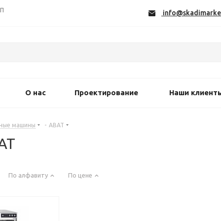
СП
info@skadimarke
О нас
Проектирование
Наши клиент
ные машины
-
ABAT
AT
По алфавиту
По цене