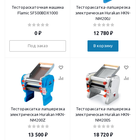
Тестораскаточная машина
Тестораксатка-лапшерезка
Flamic SF500BDX1000
электрическая Hurakan HKN-
NM200J
0
₽
12 780
₽
Под заказ
В корзину
Тестораксатка-лапшерезка
Тестораксатка-лапшерезка
электрическая Hurakan HKN-
электрическая Hurakan HKN-
NM200Z
NM200S
13 500
₽
18 720
₽