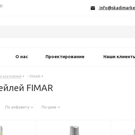
СП
info@skadimarke
О нас
Проектирование
Наши клиент
х коктейлей
-
FIMAR
ейлей FIMAR
По алфавиту
По цене