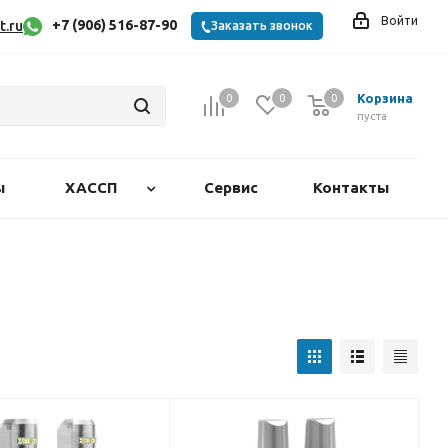
Войти
+7 (906) 516-87-90
t.ru
Заказать звонок
Корзина
0
0
0
0
пуста
ы
ХАССП
Сервис
Контакты