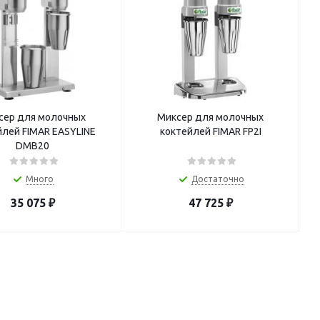
сер для молочных
Миксер для молочных
AR EASYLINE
коктейлей FIMAR FP2I
DMB20
Много
Достаточно
35 075
₽
47 725
₽