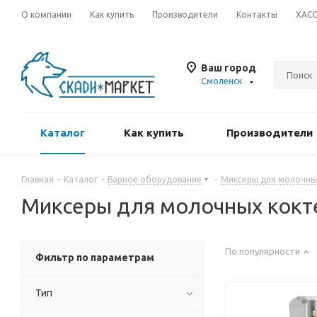
О компании
Как купить
Производители
Контакты
ХАС
Ваш город
Смоленск
Каталог
Как купить
Производители
Главная
-
Каталог
-
Барное оборудование
-
Миксеры для молочны
Миксеры для молочных кокт
По популярности
Фильтр по параметрам
Тип