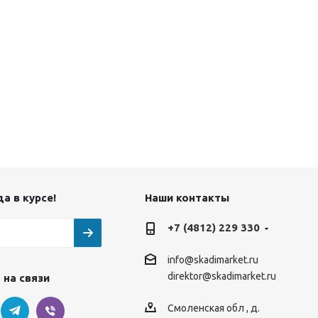
а в курсе!
Наши контакты
+7 (4812) 229 330
info@skadimarket.ru
direktor@skadimarket.ru
 на связи
Смоленская обл
,
д.