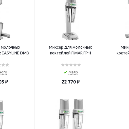
 молочных
Миксер для молочных
Мик
ей FIMAR EASYLINE DMB
коктейлей FIMAR FP1I
коктейлей FIM
ного
Мало
05
₽
22 770
₽